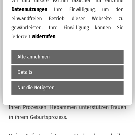
Wir und unsere Partner brauchen für einzelne
Gemeinsam schauen wir, wie das Leben und das
Datennutzungen
Ihre Einwilligung, um den
Sterben sich zeigen möchten.
einwandfreien Betrieb dieser Webseite zu
gewährleisten. Ihre Einwilligung können Sie
Was bleibt, wenn ich sterbe?
jederzeit
widerrufen
.
Mit diesen und anderen existentiellen Fragen
Alle annehmen
biete ich Ihnen die Möglichkeit, bewusste
Erfahrungen mit sich selbst zu machen.
Details
Wie eine Hebamme bin ich da. Ich gebe Ihnen
Nur die Nötigsten
Hilfsmittel an die Hand und unterstütze Sie in
Ihren Prozessen. Hebammen unterstützen Frauen
in ihrem Geburtsprozess.