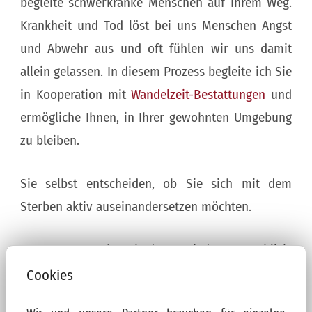
begleite schwerkranke Menschen auf Ihrem Weg.
Krankheit und Tod löst bei uns Menschen Angst
und Abwehr aus und oft fühlen wir uns damit
allein gelassen. In diesem Prozess begleite ich Sie
in Kooperation mit
Wandelzeit-Bestattungen
und
ermögliche Ihnen, in Ihrer gewohnten Umgebung
zu bleiben.
Sie selbst entscheiden, ob Sie sich mit dem
Sterben aktiv auseinandersetzen möchten.
Bewusstes Sterben bedeutet, jeden Augenblick,
der uns noch geschenkt wird, so zu nehmen wie
Cookies
er ist. Gefühle wie Wut, Angst, Trauer dürfen sein.